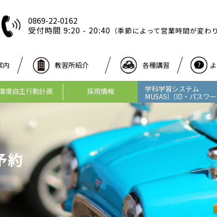
0869-22-0162
受付時間 9:20 - 20:40
（季節によって営業時間が変わ
案内
教習所紹介
各種講習
よ
学科学習システム
環境自主行動計画
採用情報
MUSASI
（ID・パスワ
予約